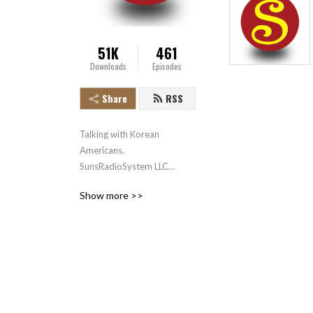
51K
461
Downloads
Episodes
Share
RSS
Talking with Korean
Americans.
SunsRadioSystem LLC
sunsmediasystem.com
Show more >>