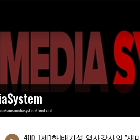
iaSystem
com/sunsmediasystem/feed.xml
400. [제1화]배기성 역사강사의 